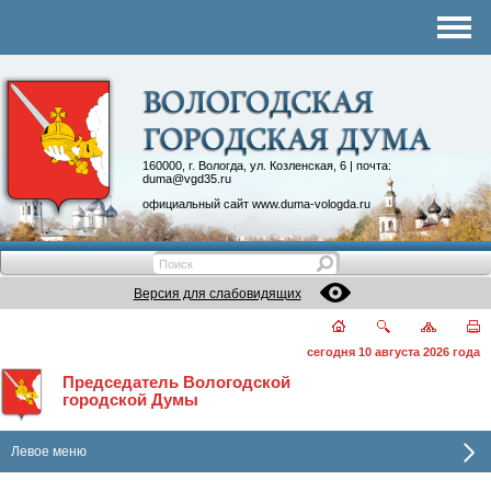
Комитеты
График приема
Контакты
Депутатские объединения
160000, г. Вологда, ул. Козленская, 6 | почта:
duma@vgd35.ru
официальный сайт
www.duma-vologda.ru
Версия для слабовидящих
сегодня 10 августа 2026 года
Председатель Вологодской
городской Думы
Левое меню