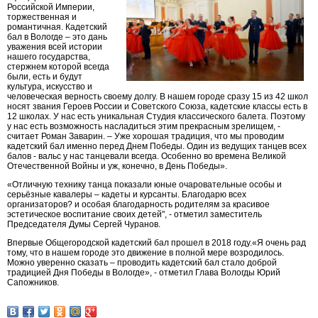
Российской Империи,
торжественная и
романтичная. Кадетский
бал в Вологде – это дань
уважения всей истории
нашего государства,
стержнем которой всегда
были, есть и будут
культура, искусство и
человеческая верность своему долгу. В нашем городе сразу 15 из 42 школ
носят звания Героев России и Советского Союза, кадетские классы есть в
12 школах. У нас есть уникальная Студия классического балета. Поэтому
у нас есть возможность насладиться этим прекрасным зрелищем, -
считает Роман Заварин. – Уже хорошая традиция, что мы проводим
кадетский бал именно перед Днем Победы. Один из ведущих танцев всех
балов - вальс у нас танцевали всегда. Особенно во времена Великой
Отечественной Войны и уж, конечно, в День Победы».
«Отличную технику танца показали юные очаровательные особы и
серьёзные кавалеры – кадеты и курсанты. Благодарю всех
организаторов? и особая благодарность родителям за красивое
эстетическое воспитание своих детей", - отметил заместитель
Председателя Думы Сергей Чуранов.
Впервые Общегородской кадетский бал прошел в 2018 году.«Я очень рад
тому, что в нашем городе это движение в полной мере возродилось.
Можно уверенно сказать – проводить кадетский бал стало доброй
традицией Дня Победы в Вологде», - отметил Глава Вологды Юрий
Сапожников.