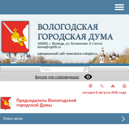
Комитеты
График приема
Контакты
Депутатские объединения
160000, г. Вологда, ул. Козленская, 6 | почта:
duma@vgd35.ru
официальный сайт
www.duma-vologda.ru
Версия для слабовидящих
сегодня 8 августа 2026 года
Председатель Вологодской
городской Думы
Левое меню