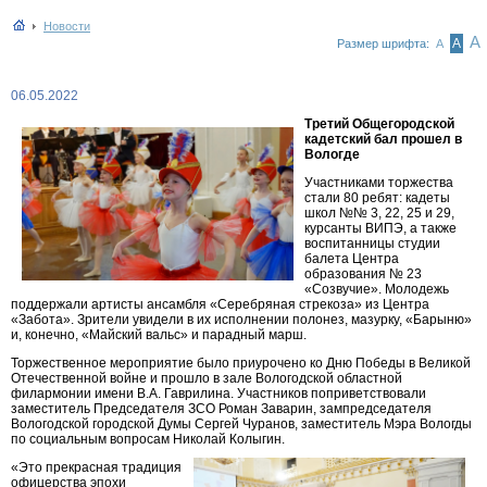
Новости
А
А
Размер шрифта:
А
06.05.2022
Третий Общегородской
кадетский бал прошел в
Вологде
Участниками торжества
стали 80 ребят: кадеты
школ №№ 3, 22, 25 и 29,
курсанты ВИПЭ, а также
воспитанницы студии
балета Центра
образования № 23
«Созвучие». Молодежь
поддержали артисты ансамбля «Серебряная стрекоза» из Центра
«Забота». Зрители увидели в их исполнении полонез, мазурку, «Барыню»
и, конечно, «Майский вальс» и парадный марш.
Торжественное мероприятие было приурочено ко Дню Победы в Великой
Отечественной войне и прошло в зале Вологодской областной
филармонии имени В.А. Гаврилина. Участников поприветствовали
заместитель Председателя ЗСО Роман Заварин, зампредседателя
Вологодской городской Думы Сергей Чуранов, заместитель Мэра Вологды
по социальным вопросам Николай Колыгин.
«Это прекрасная традиция
офицерства эпохи