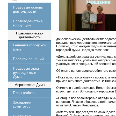
Правовые основы
деятельности
Противодействие
коррупции
Правотворческая
деятельность
добровольческой деятельности: педагог
праздничные мероприятия, помогают де
Решения городской
Приятно, что с каждым годом участнико
Думы
городской Думы Надежда Мочалова.
«Делать добрые дела мы учились еще с 
Проекты решений
тысячи вологжан, усилиями которых ок
участвующих в специальной военной оп
Правовые акты
Об опыте волонтеров серебряного возр
руководителя
Думы
«Пока помогаю, я живу, - так сказала м
пример активного долголетия. И мне каж
Мероприятия Думы
Отметили и добровольцев Волонтёрског
вручил депутат Вологодской городской 
План работы
«Сегодня все волонтерские отряды об
вологжан. Я часто общаюсь с ребятами н
Заседания
отметил Алексей Коновалов.
комитетов
Заместитель председателя Законодател
Великой Победы дают концерты во двор