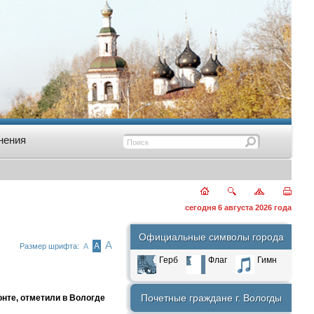
нения
сегодня 6 августа 2026 года
Официальные символы города
А
А
Размер шрифта:
А
Герб
Флаг
Гимн
Почетные граждане г. Вологды
нте, отметили в Вологде