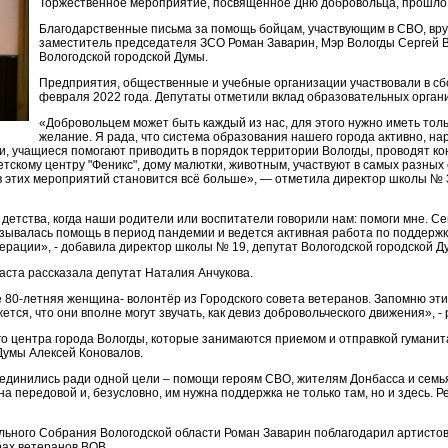
Торжественное мероприятие, посвященное Дню добровольца, прошло 
Благодарственные письма за помощь бойцам, участвующим в СВО, вр
заместитель председателя ЗСО Роман Заварин, Мэр Вологды Сергей 
Вологодской городской Думы.
Предприятия, общественные и учебные организации участвовали в сбо
февраля 2022 года. Депутаты отметили вклад образовательных орган
«Добровольцем может быть каждый из нас, для этого нужно иметь тол
желание. Я рада, что система образования нашего города активно, нар
и, учащиеся помогают приводить в порядок территории Вологды, проводят ко
тскому центру "Феникс", дому малютки, животным, участвуют в самых разных
в этих мероприятий становится всё больше», — отметила директор школы № 
детства, когда наши родители или воспитатели говорили нам: помоги мне. С
азывалась помощь в период пандемии и ведется активная работа по поддержк
ерации», - добавила директор школы № 19, депутат Вологодской городской Д
аста рассказала депутат Наталия Анчукова.
не 80-летняя женщина- волонтёр из Городского совета ветеранов. Запомню эти 
ется, что они вполне могут звучать, как девиз добровольческого движения», 
о центра города Вологды, которые занимаются приемом и отправкой гумани
Думы Алексей Коновалов.
ъединились ради одной цели – помощи героям СВО, жителям Донбасса и сем
а передовой и, безусловно, им нужна поддержка не только там, но и здесь. Ре
ьного Собрания Вологодской области Роман Заварин поблагодарил артистов,
ах ветеранов ВОВ.