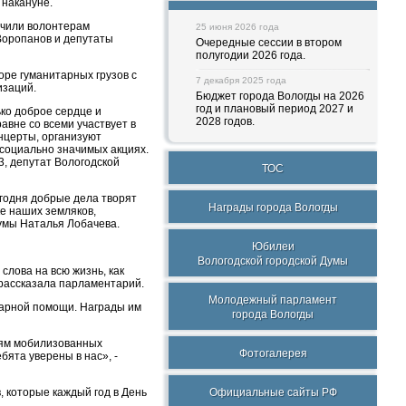
накануне.
учили волонтерам
25 июня 2026 года
Воропанов и депутаты
Очередные сессии в втором
полугодии 2026 года.
ре гуманитарных грузов с
7 декабря 2025 года
изаций.
Бюджет города Вологды на 2026
год и плановый период 2027 и
ько доброе сердце и
2028 годов.
авне со всеми участвует в
нцерты, организуют
 социально значимых акциях.
3, депутат Вологодской
ТОС
егодня добрые дела творят
Награды города Вологды
е наших земляков,
умы Наталья Лобачева.
Юбилеи
Вологодской городской Думы
слова на всю жизнь, как
- рассказала парламентарий.
Молодежный парламент
тарной помощи. Награды им
города Вологды
ьям мобилизованных
Фотогалерея
бята уверены в нас», -
 которые каждый год в День
Официальные сайты РФ