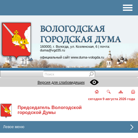
Комитеты
График приема
Контакты
Депутатские объединения
160000, г. Вологда, ул. Козленская, 6 | почта:
duma@vgd35.ru
официальный сайт
www.duma-vologda.ru
Версия для слабовидящих
сегодня 9 августа 2026 года
Председатель Вологодской
городской Думы
Левое меню