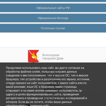
Официальные сайты РФ
Официальная Вологда
Полезные ссылки
Вологодская
городская Дума
Продолжая использовать наш сайт, вы даете согласие на
Главная
обработку файлов cookie, пользовательских данных
Общие сведения
(сведения о местоположении; тип и версия ОС; тип и версия
браузера; тип устройства и разрешение его экрана; источник,
Депутаты
откуда пришел на сайт пользователь; с какого сайта или по
Комитеты
какой рекламе; язык ОС и браузера; какие страницы
График приема
открывает и на какие кнопки нажимает пользователь; ip-
Контакты
адрес) в целях функционирования сайта, проведения
Депутатские объединения
ретаргетинга и проведения статистических исследований и
обзоров. Если вы не хотите, чтобы ваши данные
обрабатывались, покиньте сайт