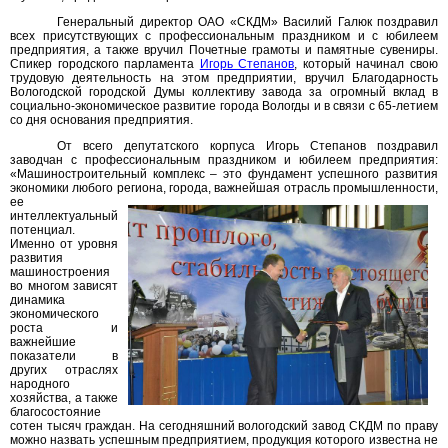
Генеральный директор ОАО «СКДМ» Василий Галюк поздравил
всех присутствующих с профессиональным праздником и с юбилеем
предприятия, а также вручил Почетные грамоты и памятные сувениры.
Спикер городского парламента
Игорь Степанов
, который начинал свою
трудовую деятельность на этом предприятии, вручил Благодарность
Вологодской городской Думы коллективу завода за огромный вклад в
социально-экономическое развитие города Вологды и в связи с 65-летием
со дня основания предприятия.
От всего депутатского корпуса Игорь Степанов поздравил
заводчан с профессиональным праздником и юбилеем предприятия:
«Машиностроительный комплекс – это фундамент успешного развития
экономики любого региона, города, важнейшая отрасль промышленности,
ее
интеллектуальный
потенциал.
Именно от уровня
развития
машиностроения
во многом зависят
динамика
экономического
роста и
важнейшие
показатели в
других отраслях
народного
хозяйства, а также
благосостояние
сотен тысяч граждан. На сегодняшний вологодский завод СКДМ по праву
можно назвать успешным предприятием, продукция которого известна не