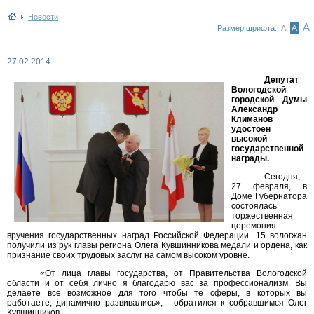
Новости
А
А
Размер шрифта:
А
27.02.2014
Депутат
Вологодской
городской Думы
Александр
Климанов
удостоен
высокой
государственной
награды.
Сегодня,
27 февраля, в
Доме Губернатора
состоялась
торжественная
церемония
вручения государственных наград Российской Федерации. 15 вологжан
получили из рук главы региона Олега Кувшинникова медали и ордена, как
признание своих трудовых заслуг на самом высоком уровне.
«От лица главы государства, от Правительства Вологодской
области и от себя лично я благодарю вас за профессионализм. Вы
делаете все возможное для того чтобы те сферы, в которых вы
работаете, динамично развивались», - обратился к собравшимся Олег
Кувшинников.