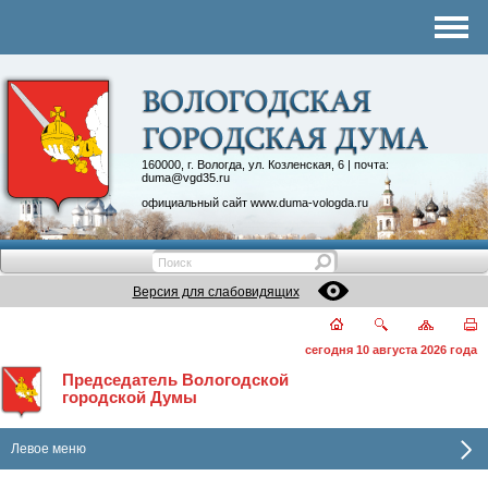
Комитеты
График приема
Контакты
Депутатские объединения
160000, г. Вологда, ул. Козленская, 6 | почта:
duma@vgd35.ru
официальный сайт
www.duma-vologda.ru
Версия для слабовидящих
сегодня 10 августа 2026 года
Председатель Вологодской
городской Думы
Левое меню