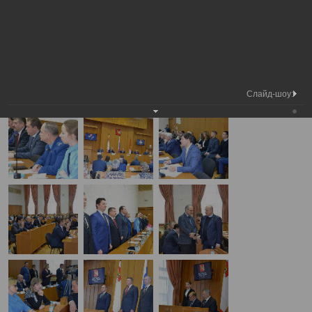
Председатель
Внеочередная сессия
Вологодской городской
Фотохроника
Вологодской городской Думы
Думы
А
А
Размер шрифта:
А
Внеочередная сессия Вологодской городской Думы
02.11.2016
Слайд-шоу: