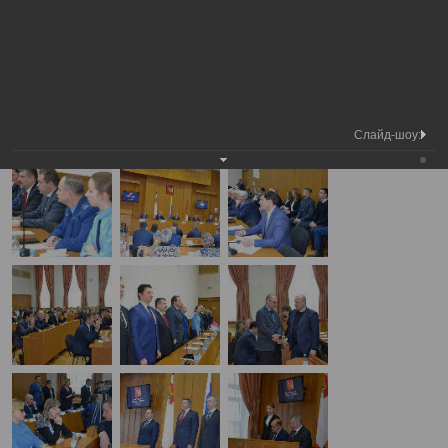
Председатель
Внеочередная сессия
Вологодской городской
Фотохроника
Вологодской городской Думы
Думы
А
А
Размер шрифта:
А
Внеочередная сессия Вологодской городской Думы
02.11.2016
Слайд-шоу: