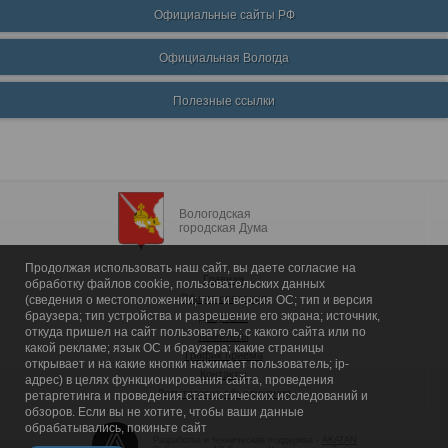
Официальные сайты РФ
Официальная Вологда
Полезные ссылки
Вологодская
городская Дума
Продолжая использовать наш сайт, вы даете согласие на
Главная
обработку файлов cookie, пользовательских данных
Общие сведения
(сведения о местоположении; тип и версия ОС; тип и версия
браузера; тип устройства и разрешение его экрана; источник,
Депутаты
откуда пришел на сайт пользователь; с какого сайта или по
Комитеты
какой рекламе; язык ОС и браузера; какие страницы
График приема
открывает и на какие кнопки нажимает пользователь; ip-
Контакты
адрес) в целях функционирования сайта, проведения
Депутатские объединения
ретаргетинга и проведения статистических исследований и
обзоров. Если вы не хотите, чтобы ваши данные
обрабатывались, покиньте сайт
Разработка и техническая поддержка -
AKATAN