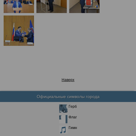
Наверх
Официальные символы города
Герб
Флаг
Гимн