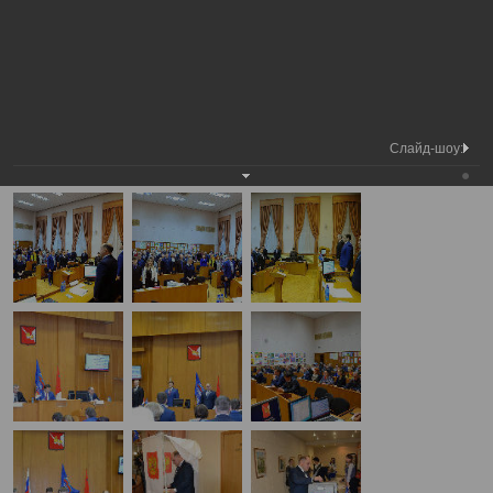
Председатель
Конференция местного городского
Вологодской
Фотохроника
отделения ВПП «ЕДИНАЯ
городской Думы
РОССИЯ»
А
А
Размер шрифта:
А
Конференция местного городского отделения ВПП «ЕДИНАЯ
РОССИЯ»
Слайд-шоу:
06.12.2016