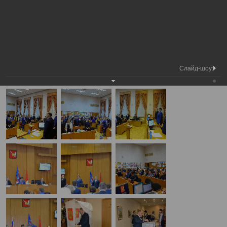
Председатель
Конференция местного городского
Вологодской
Фотохроника
отделения ВПП «ЕДИНАЯ
городской Думы
РОССИЯ»
А
А
Размер шрифта:
А
Конференция местного городского отделения ВПП «ЕДИНАЯ
РОССИЯ»
Слайд-шоу:
06.12.2016