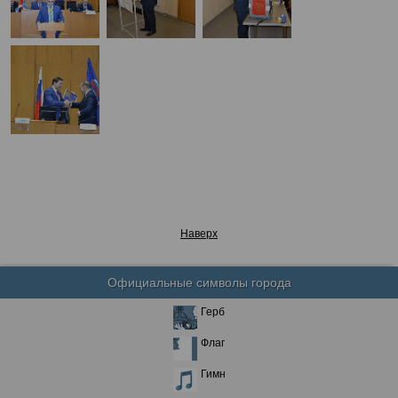
Наверх
Официальные символы города
Герб
Флаг
Гимн