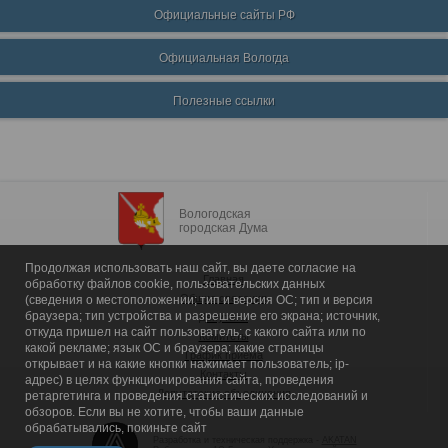
Официальные сайты РФ
Официальная Вологда
Полезные ссылки
Вологодская
городская Дума
Продолжая использовать наш сайт, вы даете согласие на
Главная
обработку файлов cookie, пользовательских данных
Общие сведения
(сведения о местоположении; тип и версия ОС; тип и версия
браузера; тип устройства и разрешение его экрана; источник,
Депутаты
откуда пришел на сайт пользователь; с какого сайта или по
Комитеты
какой рекламе; язык ОС и браузера; какие страницы
График приема
открывает и на какие кнопки нажимает пользователь; ip-
Контакты
адрес) в целях функционирования сайта, проведения
Депутатские объединения
ретаргетинга и проведения статистических исследований и
обзоров. Если вы не хотите, чтобы ваши данные
обрабатывались, покиньте сайт
Разработка и техническая поддержка -
AKATAN