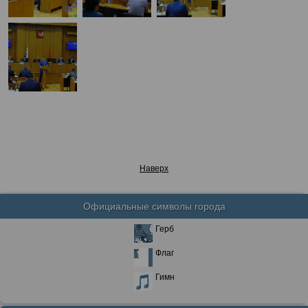
Наверх
Официальные символы города
Герб
Флаг
Гимн