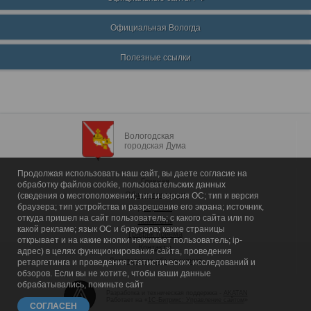
Официальная Вологда
Полезные ссылки
Вологодская
городская Дума
Продолжая использовать наш сайт, вы даете согласие на
Главная
обработку файлов cookie, пользовательских данных
Общие сведения
(сведения о местоположении; тип и версия ОС; тип и версия
браузера; тип устройства и разрешение его экрана; источник,
Депутаты
откуда пришел на сайт пользователь; с какого сайта или по
Комитеты
какой рекламе; язык ОС и браузера; какие страницы
График приема
открывает и на какие кнопки нажимает пользователь; ip-
Контакты
адрес) в целях функционирования сайта, проведения
Депутатские объединения
ретаргетинга и проведения статистических исследований и
обзоров. Если вы не хотите, чтобы ваши данные
обрабатывались, покиньте сайт
Разработка и техническая поддержка -
AKATAN
Работает на «
1С-Битрикс: Управление сайтом
»
СОГЛАСЕН