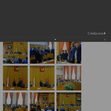
Председатель
Заседание 19 сессии
Вологодской городской
Фотохроника
Вологодской городской Думы
Думы
А
А
Размер шрифта:
А
Заседание 19 сессии Вологодской городской Думы
29.09.2016
Слайд-шоу: