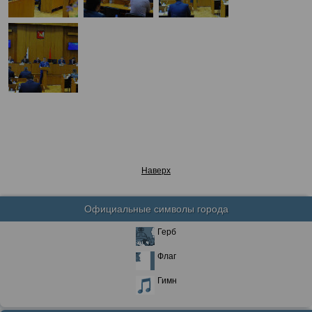
Наверх
Официальные символы города
Герб
Флаг
Гимн