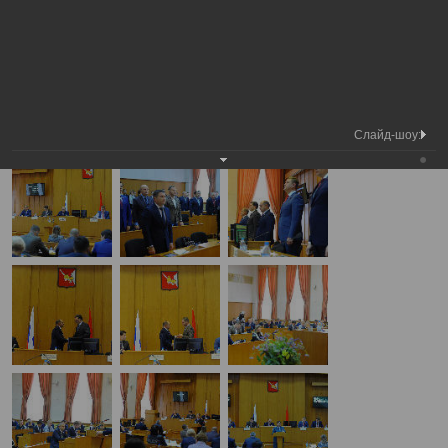
Председатель
Заседание 19 сессии
Вологодской городской
Фотохроника
Вологодской городской Думы
Думы
А
А
Размер шрифта:
А
Заседание 19 сессии Вологодской городской Думы
29.09.2016
Слайд-шоу: