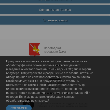
Официальная Вологда
Полезные ссылки
Вологодская
городская Дума
Продолжая использовать наш сайт, вы даете согласие на
Главная
обработку файлов cookie, пользовательских данных
Общие сведения
(сведения о местоположении; тип и версия ОС; тип и версия
браузера; тип устройства и разрешение его экрана; источник,
Депутаты
откуда пришел на сайт пользователь; с какого сайта или по
Комитеты
какой рекламе; язык ОС и браузера; какие страницы
График приема
открывает и на какие кнопки нажимает пользователь; ip-
Контакты
адрес) в целях функционирования сайта, проведения
Депутатские объединения
ретаргетинга и проведения статистических исследований и
обзоров. Если вы не хотите, чтобы ваши данные
обрабатывались, покиньте сайт
Разработка и техническая поддержка -
AKATAN
Работает на «
1С-Битрикс: Управление сайтом
»
СОГЛАСЕН