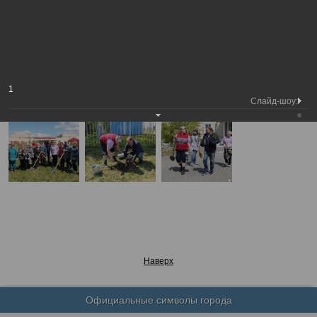
Председатель
Высадка деревьев на Аллее
Вологодской городской
Фотохроника
Победителей в Молочном
Думы
А
А
Размер шрифта:
А
Высадка деревьев на Аллее Победителей в Молочном
1
27.05.2019
Слайд-шоу:
Наверх
Официальные символы города