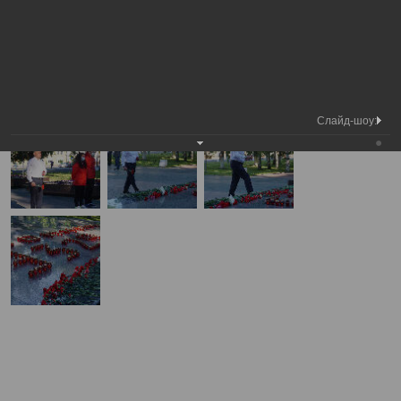
Председатель Вологодской городской Думы
Фотохроника
Вахта памяти
А
А
Размер шрифта:
А
Вахта памяти
22.06.2020
Слайд-шоу: