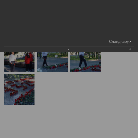
Председатель Вологодской городской Думы
Фотохроника
Вахта памяти
А
А
Размер шрифта:
А
Вахта памяти
22.06.2020
Слайд-шоу: