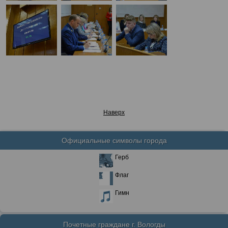
Наверх
Официальные символы города
Герб
Флаг
Гимн
Почетные граждане г. Вологды