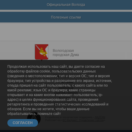
Официальная Вологда
Полезные ссылки
Вологодская
городская Дума
Продолжая использовать наш сайт, вы даете согласие на
Главная
обработку файлов cookie, пользовательских данных
Общие сведения
(сведения о местоположении; тип и версия ОС; тип и версия
браузера; тип устройства и разрешение его экрана; источник,
Депутаты
откуда пришел на сайт пользователь; с какого сайта или по
Комитеты
какой рекламе; язык ОС и браузера; какие страницы
График приема
открывает и на какие кнопки нажимает пользователь; ip-
Контакты
адрес) в целях функционирования сайта, проведения
Депутатские объединения
ретаргетинга и проведения статистических исследований и
обзоров. Если вы не хотите, чтобы ваши данные
обрабатывались, покиньте сайт
Разработка и техническая поддержка -
AKATAN
Работает на «
1С-Битрикс: Управление сайтом
»
СОГЛАСЕН