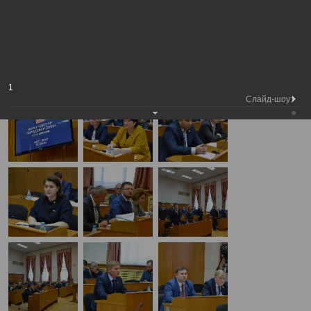
Медиа библиотека
Фотогалерея
42-я сессия городской Думы
А
А
Размер шрифта:
А
42-я сессия городской Думы
24.01.2019
1
Слайд-шоу: