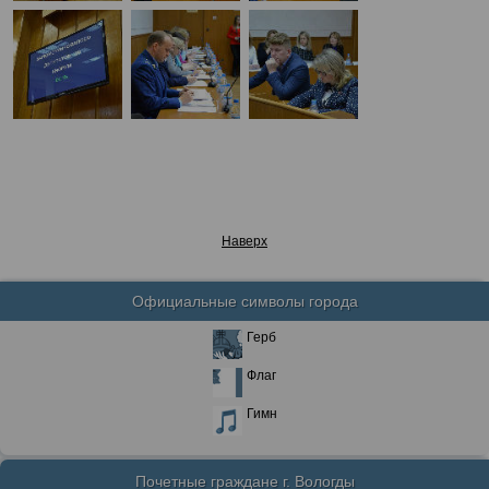
Наверх
Официальные символы города
Герб
Флаг
Гимн
Почетные граждане г. Вологды