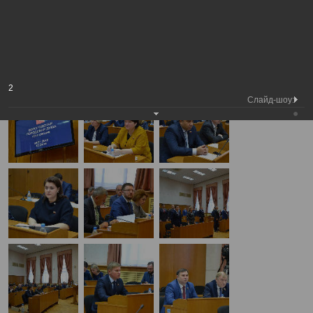
Медиа библиотека
Фотогалерея
42-я сессия городской Думы
А
А
Размер шрифта:
А
42-я сессия городской Думы
24.01.2019
2
Слайд-шоу: