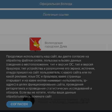
Официальная Вологда
Полезные ссылки
Вологодская
городская Дума
Продолжая использовать наш сайт, вы даете согласие на
Главная
обработку файлов cookie, пользовательских данных
Общие сведения
(сведения о местоположении; тип и версия ОС; тип и версия
браузера; тип устройства и разрешение его экрана; источник,
Депутаты
откуда пришел на сайт пользователь; с какого сайта или по
Комитеты
какой рекламе; язык ОС и браузера; какие страницы
График приема
открывает и на какие кнопки нажимает пользователь; ip-
Контакты
адрес) в целях функционирования сайта, проведения
Депутатские объединения
ретаргетинга и проведения статистических исследований и
обзоров. Если вы не хотите, чтобы ваши данные
обрабатывались, покиньте сайт
Разработка и техническая поддержка -
AKATAN
Работает на «
1С-Битрикс: Управление сайтом
»
СОГЛАСЕН