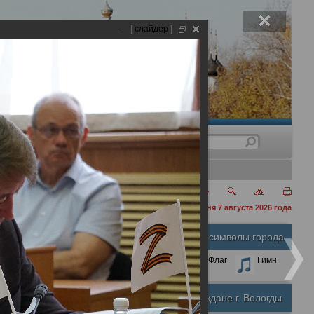
слайдер
нения
сегодня 7 августа 2026 года
Официальные символы города
А
А
Размер шрифта:
А
Герб
Флаг
Гимн
Почетные граждане г. Вологды