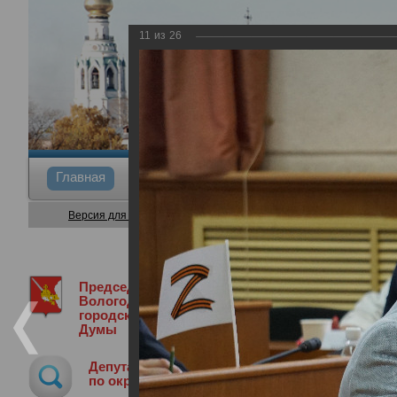
11
из
26
Главная
Общие сведения
Депутаты
Коми
Версия для слабовидящих
Председатель
Медиа библиотека
Фотогалерея
3
Вологодской
городской
Думы
36-я сессия Вологодской городской 
Депутат
29.06.2023
по округу