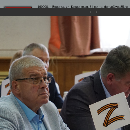
160000, г. Вологда, ул. Козленская, 6 | почта:
duma@vgd35.ru
официальный сайт
www.duma-vologda.ru
теты
График приема
Контакты
Депутатские объеди
6-я сессия Вологодской городской Думы
Думы