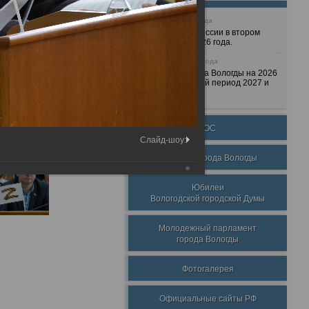
25 июня 2026 года
Очередные сессии в втором
полугодии 2026 года.
7 декабря 2025 года
Бюджет города Вологды на 2026
год и плановый период 2027 и
2028 годов.
ТОС
Слайд-шоу:
Награды города Вологды
Юбилеи
Вологодской городской Думы
Молодежный парламент
города Вологды
Фотогалерея
Официальные сайты РФ