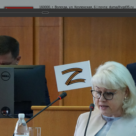
160000, г. Вологда, ул. Козленская, 6 | почта:
duma@vgd35.ru
официальный сайт
www.duma-vologda.ru
теты
График приема
Контакты
Депутатские объеди
6-я сессия Вологодской городской Думы
Думы