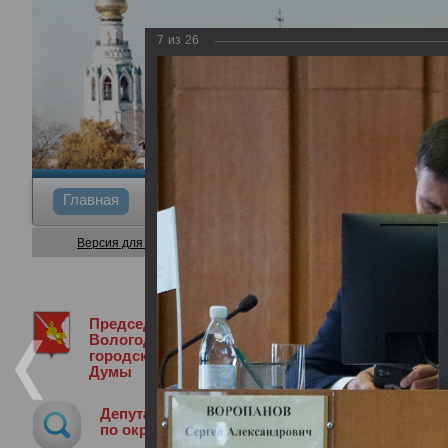
7
из
26
Главная
Общие сведения
Депутаты
Коми
Версия для слабовидящих
Председатель
Медиа библиотека
Фотогалерея
3
Вологодской
городской
Думы
36-я сессия Вологодской городской 
Депутат
29.06.2023
по округу