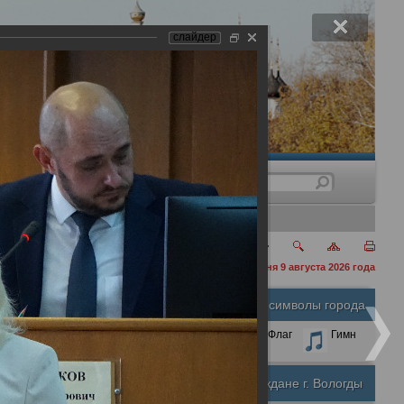
слайдер
нения
сегодня 9 августа 2026 года
Официальные символы города
А
А
Размер шрифта:
А
Герб
Флаг
Гимн
Почетные граждане г. Вологды