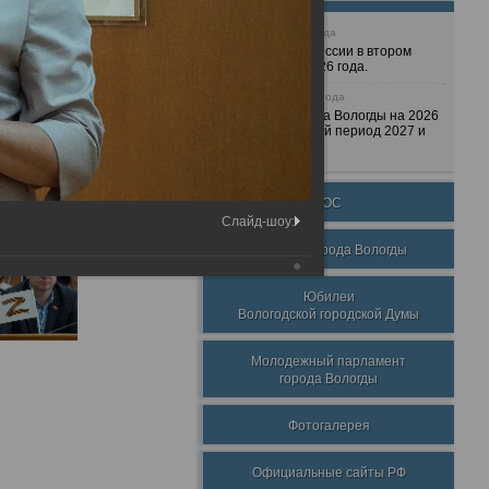
25 июня 2026 года
Очередные сессии в втором
полугодии 2026 года.
7 декабря 2025 года
Бюджет города Вологды на 2026
год и плановый период 2027 и
2028 годов.
ТОС
Слайд-шоу:
Награды города Вологды
Юбилеи
Вологодской городской Думы
Молодежный парламент
города Вологды
Фотогалерея
Официальные сайты РФ