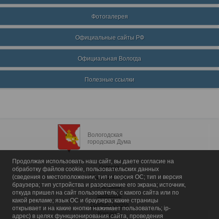
Фотогалерея
Официальные сайты РФ
Официальная Вологда
Полезные ссылки
Вологодская
городская Дума
Продолжая использовать наш сайт, вы даете согласие на
Главная
обработку файлов cookie, пользовательских данных
Общие сведения
(сведения о местоположении; тип и версия ОС; тип и версия
браузера; тип устройства и разрешение его экрана; источник,
Депутаты
откуда пришел на сайт пользователь; с какого сайта или по
Комитеты
какой рекламе; язык ОС и браузера; какие страницы
График приема
открывает и на какие кнопки нажимает пользователь; ip-
Контакты
адрес) в целях функционирования сайта, проведения