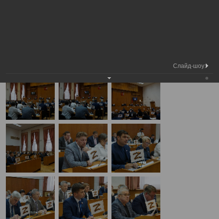
Медиа
38-я сессия Вологодской городской
Фотогалерея
библиотека
Думы
А
А
Размер шрифта:
А
38-я сессия Вологодской городской Думы
26.10.2023
Слайд-шоу: