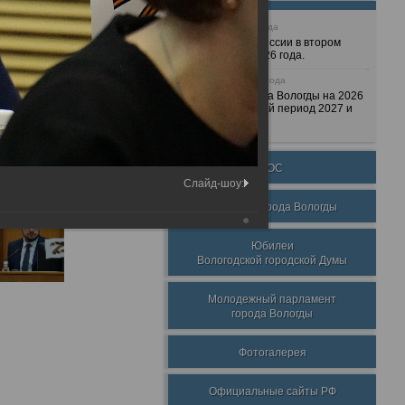
25 июня 2026 года
Очередные сессии в втором
полугодии 2026 года.
7 декабря 2025 года
Бюджет города Вологды на 2026
год и плановый период 2027 и
2028 годов.
ТОС
Слайд-шоу:
Награды города Вологды
Юбилеи
Вологодской городской Думы
Молодежный парламент
города Вологды
Фотогалерея
Официальные сайты РФ