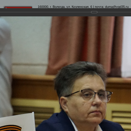
160000, г. Вологда, ул. Козленская, 6 | почта:
duma@vgd35.ru
официальный сайт
www.duma-vologda.ru
теты
График приема
Контакты
Депутатские объеди
8-я сессия Вологодской городской Думы
Думы