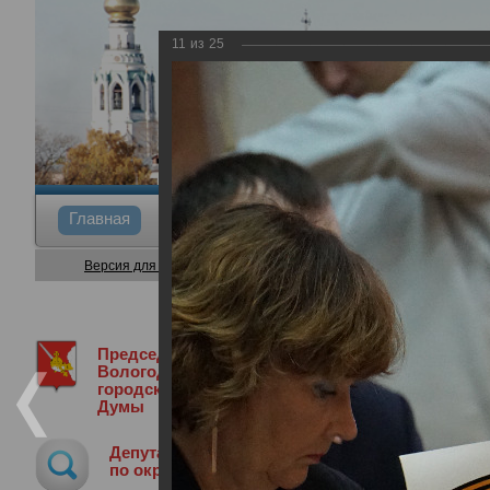
11
из
25
Главная
Общие сведения
Депутаты
Коми
Версия для слабовидящих
Председатель
Медиа библиотека
Фотогалерея
3
Вологодской
городской
Думы
38-я сессия Вологодской городской 
Депутат
26.10.2023
по округу