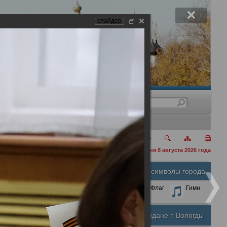
слайдер
нения
сегодня 8 августа 2026 года
Официальные символы города
А
А
Размер шрифта:
А
Герб
Флаг
Гимн
Почетные граждане г. Вологды