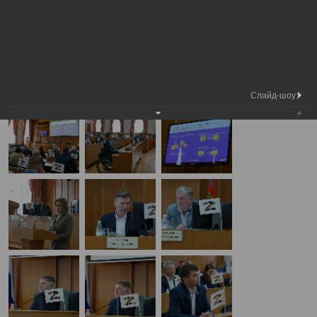
Медиа
44-я сессия Вологодской городской
Фотогалерея
библиотека
Думы
А
А
Размер шрифта:
А
44-я сессия Вологодской городской Думы
30.05.2024
Слайд-шоу: