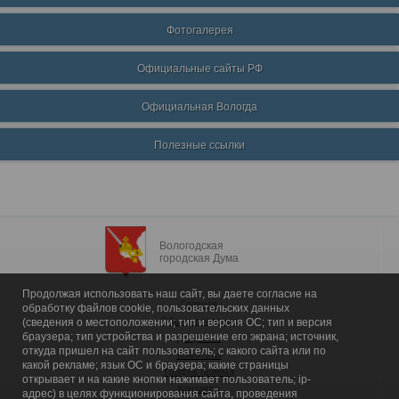
Фотогалерея
Официальные сайты РФ
Официальная Вологда
Полезные ссылки
Вологодская
городская Дума
Продолжая использовать наш сайт, вы даете согласие на
Главная
обработку файлов cookie, пользовательских данных
Общие сведения
(сведения о местоположении; тип и версия ОС; тип и версия
браузера; тип устройства и разрешение его экрана; источник,
Депутаты
откуда пришел на сайт пользователь; с какого сайта или по
Комитеты
какой рекламе; язык ОС и браузера; какие страницы
График приема
открывает и на какие кнопки нажимает пользователь; ip-
Контакты
адрес) в целях функционирования сайта, проведения