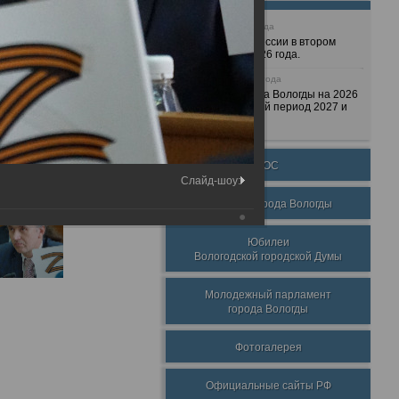
25 июня 2026 года
Очередные сессии в втором
полугодии 2026 года.
7 декабря 2025 года
Бюджет города Вологды на 2026
год и плановый период 2027 и
2028 годов.
ТОС
Слайд-шоу:
Награды города Вологды
Юбилеи
Вологодской городской Думы
Молодежный парламент
города Вологды
Фотогалерея
Официальные сайты РФ