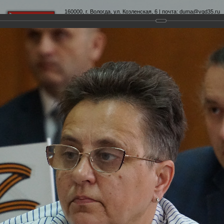
160000, г. Вологда, ул. Козленская, 6 | почта:
duma@vgd35.ru
официальный сайт
www.duma-vologda.ru
теты
График приема
Контакты
Депутатские объеди
4-я сессия Вологодской городской Думы
Думы