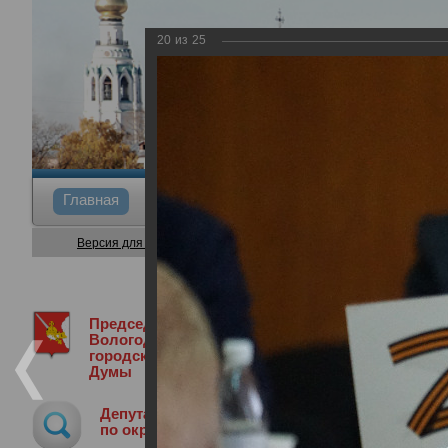
20
из
25
Главная
Общие сведения
Депутаты
Коми
Версия для слабовидящих
Председатель
Медиа библиотека
Фотогалерея
4
Вологодской
городской
Думы
44-я сессия Вологодской городской 
Депутат
30.05.2024
по округу