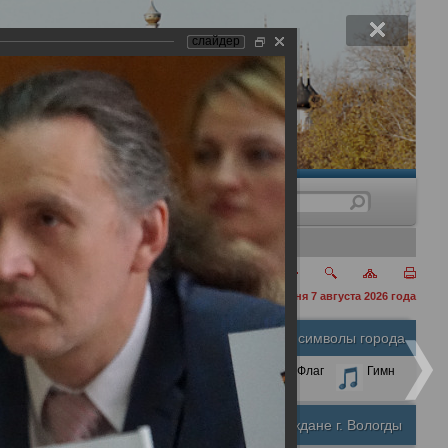
слайдер
нения
сегодня 7 августа 2026 года
Официальные символы города
А
А
Размер шрифта:
А
Герб
Флаг
Гимн
Почетные граждане г. Вологды