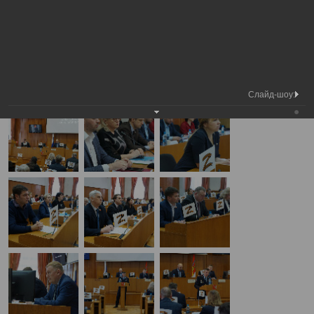
Медиа
5-я сессия Вологодской городской
Фотогалерея
библиотека
Думы
А
А
Размер шрифта:
А
5-я сессия Вологодской городской Думы
20.02.2025
Слайд-шоу: