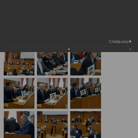
Медиа
5-я сессия Вологодской городской
Фотогалерея
библиотека
Думы
А
А
Размер шрифта:
А
5-я сессия Вологодской городской Думы
20.02.2025
Слайд-шоу: