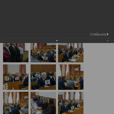
Медиа
6-я сессия Вологодской городской
Фотогалерея
библиотека
Думы
А
А
Размер шрифта:
А
6-я сессия Вологодской городской Думы
27.03.2025
Слайд-шоу: