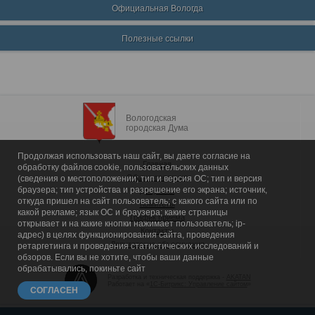
Официальная Вологда
Полезные ссылки
Вологодская
городская Дума
Продолжая использовать наш сайт, вы даете согласие на
Главная
обработку файлов cookie, пользовательских данных
Общие сведения
(сведения о местоположении; тип и версия ОС; тип и версия
браузера; тип устройства и разрешение его экрана; источник,
Депутаты
откуда пришел на сайт пользователь; с какого сайта или по
Комитеты
какой рекламе; язык ОС и браузера; какие страницы
График приема
открывает и на какие кнопки нажимает пользователь; ip-
Контакты
адрес) в целях функционирования сайта, проведения
Депутатские объединения
ретаргетинга и проведения статистических исследований и
обзоров. Если вы не хотите, чтобы ваши данные
обрабатывались, покиньте сайт
Разработка и техническая поддержка -
AKATAN
Работает на «
1С-Битрикс: Управление сайтом
»
СОГЛАСЕН