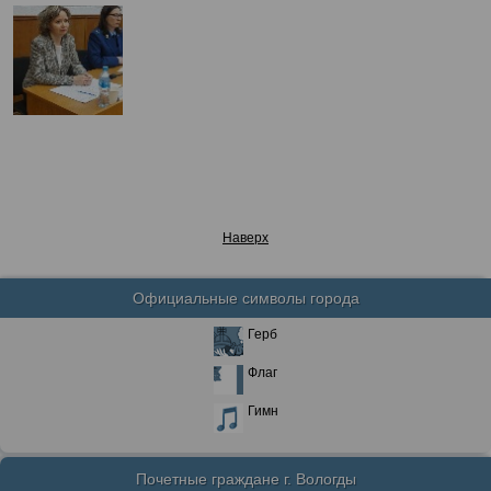
Наверх
Официальные символы города
Герб
Флаг
Гимн
Почетные граждане г. Вологды