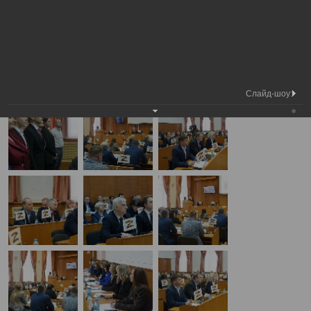
Медиа
6-я сессия Вологодской городской
Фотогалерея
библиотека
Думы
А
А
Размер шрифта:
А
6-я сессия Вологодской городской Думы
27.03.2025
Слайд-шоу: