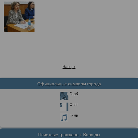
Наверх
Официальные символы города
Герб
Флаг
Гимн
Почетные граждане г. Вологды