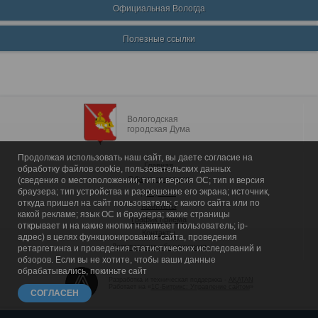
Официальная Вологда
Полезные ссылки
Вологодская
городская Дума
Продолжая использовать наш сайт, вы даете согласие на
Главная
обработку файлов cookie, пользовательских данных
Общие сведения
(сведения о местоположении; тип и версия ОС; тип и версия
браузера; тип устройства и разрешение его экрана; источник,
Депутаты
откуда пришел на сайт пользователь; с какого сайта или по
Комитеты
какой рекламе; язык ОС и браузера; какие страницы
График приема
открывает и на какие кнопки нажимает пользователь; ip-
Контакты
адрес) в целях функционирования сайта, проведения
Депутатские объединения
ретаргетинга и проведения статистических исследований и
обзоров. Если вы не хотите, чтобы ваши данные
обрабатывались, покиньте сайт
Разработка и техническая поддержка -
AKATAN
Работает на «
1С-Битрикс: Управление сайтом
»
СОГЛАСЕН