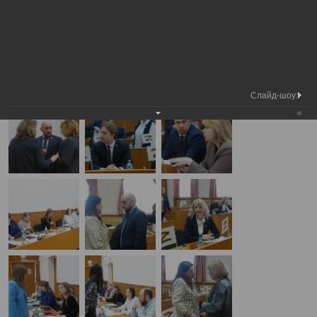
Медиа
7-я сессия Вологодской городской
Фотогалерея
библиотека
Думы
А
А
Размер шрифта:
А
7-я сессия Вологодской городской Думы
18.04.2025
Слайд-шоу: