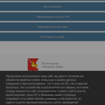
Фотогалерея
Официальные сайты РФ
Официальная Вологда
Полезные ссылки
Вологодская
городская Дума
Продолжая использовать наш сайт, вы даете согласие на
Главная
обработку файлов cookie, пользовательских данных
Общие сведения
(сведения о местоположении; тип и версия ОС; тип и версия
браузера; тип устройства и разрешение его экрана; источник,
Депутаты
откуда пришел на сайт пользователь; с какого сайта или по
Комитеты
какой рекламе; язык ОС и браузера; какие страницы
График приема
открывает и на какие кнопки нажимает пользователь; ip-
Контакты
адрес) в целях функционирования сайта, проведения