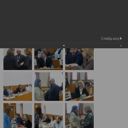
Медиа
7-я сессия Вологодской городской
Фотогалерея
библиотека
Думы
А
А
Размер шрифта:
А
7-я сессия Вологодской городской Думы
18.04.2025
Слайд-шоу: