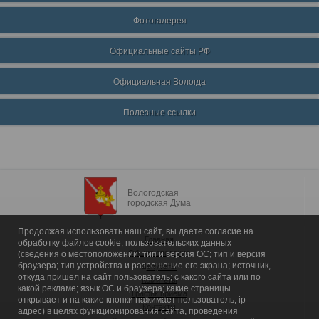
Фотогалерея
Официальные сайты РФ
Официальная Вологда
Полезные ссылки
Вологодская
городская Дума
Продолжая использовать наш сайт, вы даете согласие на
Главная
обработку файлов cookie, пользовательских данных
Общие сведения
(сведения о местоположении; тип и версия ОС; тип и версия
браузера; тип устройства и разрешение его экрана; источник,
Депутаты
откуда пришел на сайт пользователь; с какого сайта или по
Комитеты
какой рекламе; язык ОС и браузера; какие страницы
График приема
открывает и на какие кнопки нажимает пользователь; ip-
Контакты
адрес) в целях функционирования сайта, проведения