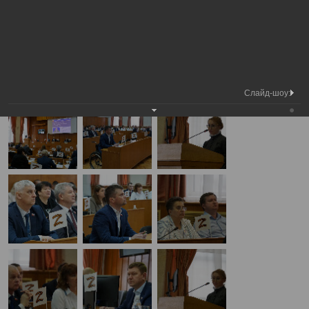
Медиа
43-я сессия Вологодской городской
Фотогалерея
библиотека
Думы
А
А
Размер шрифта:
А
43-я сессия Вологодской городской Думы
25.04.2024
Слайд-шоу: