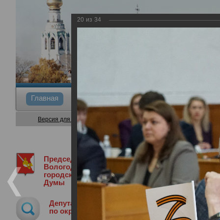
20
из
34
Главная
Общие сведения
Депутаты
Коми
Версия для слабовидящих
Председатель
Медиа библиотека
Фотогалерея
4
Вологодской
городской
Думы
43-я сессия Вологодской городской 
Депутат
25.04.2024
по округу