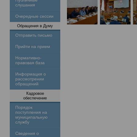
Публичные
слушания
Очередные сессии
Обращения в Думу
Отправить письмо
Прийти на прием
Нормативно-
правовая база
Информация о
рассмотрении
обращений
Кадровое
обеспечение
Порядок
поступления на
муниципальную
службу
Сведения о