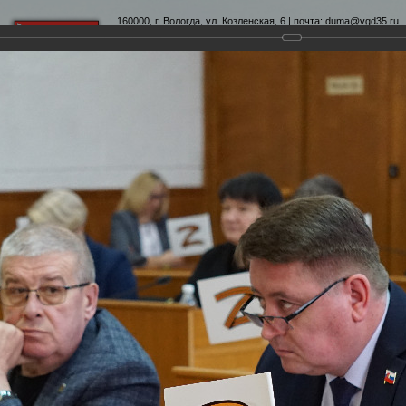
160000, г. Вологда, ул. Козленская, 6 | почта:
duma@vgd35.ru
официальный сайт
www.duma-vologda.ru
теты
График приема
Контакты
Депутатские объеди
3-я сессия Вологодской городской Думы
Думы