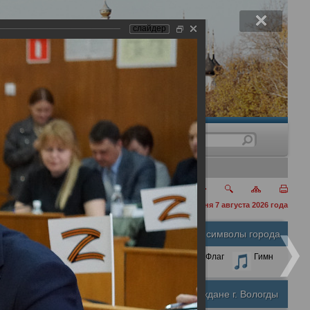
слайдер
нения
сегодня 7 августа 2026 года
Официальные символы города
А
А
Размер шрифта:
А
Герб
Флаг
Гимн
Почетные граждане г. Вологды