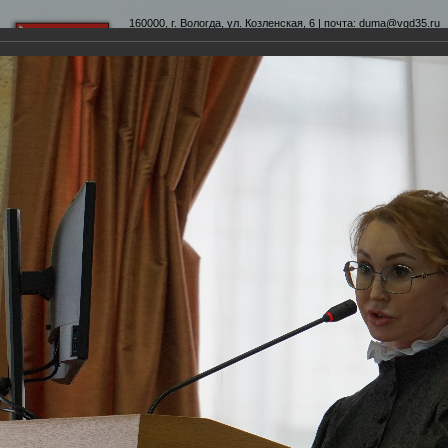
160000, г. Вологда, ул. Козленская, 6 | почта:
duma@vgd35.ru
официальный сайт
www.duma-vologda.ru
теты
График приема
Контакты
Депутатские объеди
3-я сессия Вологодской городской Думы
Думы