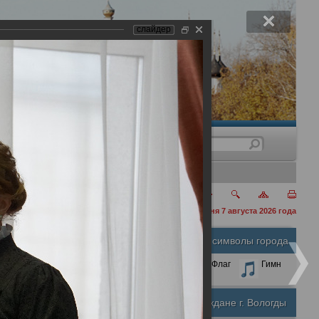
слайдер
нения
сегодня 7 августа 2026 года
Официальные символы города
А
А
Размер шрифта:
А
Герб
Флаг
Гимн
Почетные граждане г. Вологды