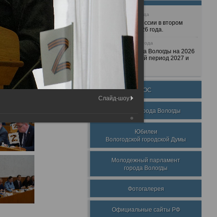
25 июня 2026 года
Очередные сессии в втором
полугодии 2026 года.
7 декабря 2025 года
Бюджет города Вологды на 2026
год и плановый период 2027 и
2028 годов.
ТОС
Слайд-шоу:
Награды города Вологды
Юбилеи
Вологодской городской Думы
Молодежный парламент
города Вологды
Фотогалерея
Официальные сайты РФ