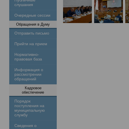
Публичные
слушания
Очередные сессии
Обращения в Думу
Отправить письмо
Прийти на прием
Нормативно-
правовая база
Информация о
рассмотрении
обращений
Кадровое
обеспечение
Порядок
поступления на
муниципальную
службу
Сведения о