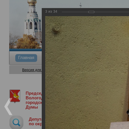
3
из
34
Главная
Общие сведения
Депутаты
Коми
Версия для слабовидящих
Председатель
Медиа библиотека
Фотогалерея
4
Вологодской
городской
Думы
43-я сессия Вологодской городской 
Депутат
25.04.2024
по округу