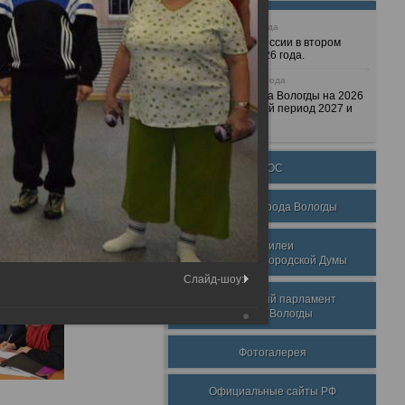
25 июня 2026 года
Очередные сессии в втором
полугодии 2026 года.
7 декабря 2025 года
Бюджет города Вологды на 2026
год и плановый период 2027 и
2028 годов.
ТОС
Награды города Вологды
Юбилеи
Вологодской городской Думы
Слайд-шоу:
Молодежный парламент
города Вологды
Фотогалерея
Официальные сайты РФ