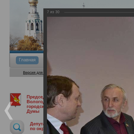
7
из
30
Главная
Общие сведения
Депутаты
Коми
Версия для слабовидящих
Председатель
Медиа библиотека
Фотогалерея
В
Вологодской
городской
Думы
Выезд депутатов в центр Забота
Депутат
21.03.2012
по округу