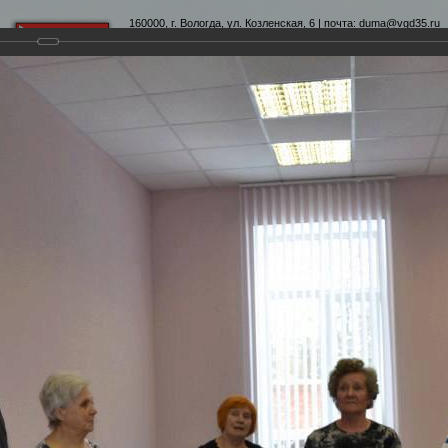
160000, г. Вологда, ул. Козленская, 6 | почта:
duma@vgd35.ru
официальный сайт
www.duma-vologda.ru
теты
График приема
Контакты
Депутатские объеди
ыезд депутатов в центр Забота