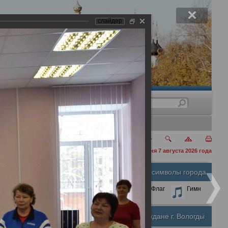
слайдер
нения
сегодня 7 августа 2026 года
Официальные символы города
А
А
Размер шрифта:
А
Герб
Флаг
Гимн
Почетные граждане г. Вологды