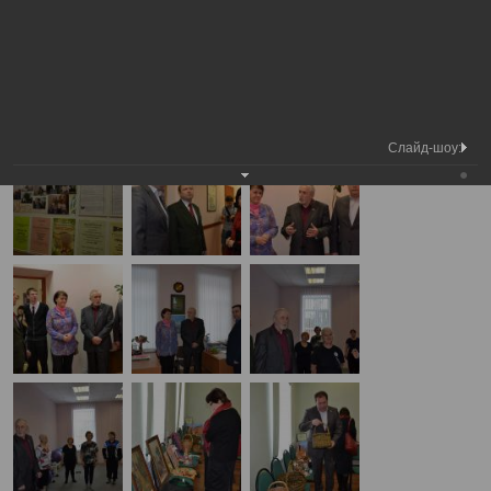
Медиа библиотека
Фотогалерея
Выезд депутатов в центр Забота
А
А
Размер шрифта:
А
Выезд депутатов в центр Забота
21.03.2012
Слайд-шоу: