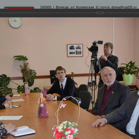
160000, г. Вологда, ул. Козленская, 6 | почта:
duma@vgd35.ru
официальный сайт
www.duma-vologda.ru
теты
График приема
Контакты
Депутатские объеди
ыезд депутатов в центр Забота