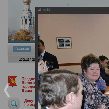
25
из
30
Главная
Общие сведения
Депутаты
Коми
Версия для слабовидящих
Председатель
Медиа библиотека
Фотогалерея
В
Вологодской
городской
Думы
Выезд депутатов в центр Забота
Депутат
21.03.2012
по округу