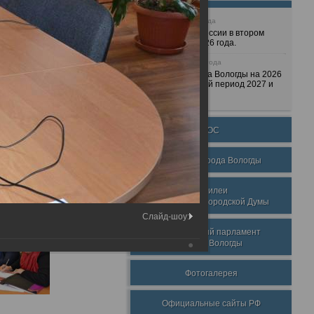
25 июня 2026 года
Очередные сессии в втором
полугодии 2026 года.
7 декабря 2025 года
Бюджет города Вологды на 2026
год и плановый период 2027 и
2028 годов.
ТОС
Награды города Вологды
Юбилеи
Вологодской городской Думы
Слайд-шоу:
Молодежный парламент
города Вологды
Фотогалерея
Официальные сайты РФ