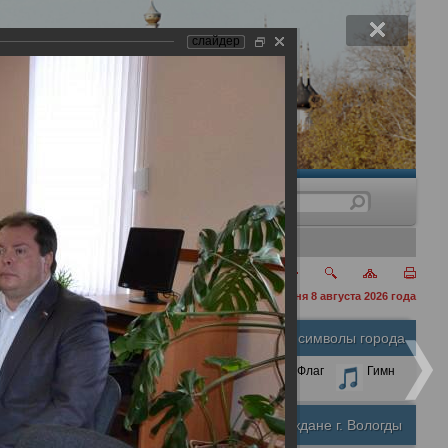
слайдер
нения
сегодня 8 августа 2026 года
Официальные символы города
А
А
Размер шрифта:
А
Герб
Флаг
Гимн
Почетные граждане г. Вологды