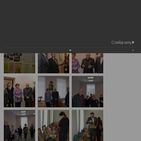
Медиа библиотека
Фотогалерея
Выезд депутатов в центр Забота
А
А
Размер шрифта:
А
Выезд депутатов в центр Забота
21.03.2012
Слайд-шоу: