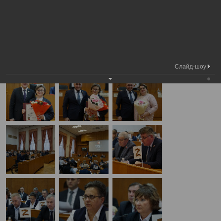
Медиа
40-я сессия Вологодской городской
Фотогалерея
библиотека
Думы
А
А
Размер шрифта:
А
40-я сессия Вологодской городской Думы
21.12.2023
Слайд-шоу: