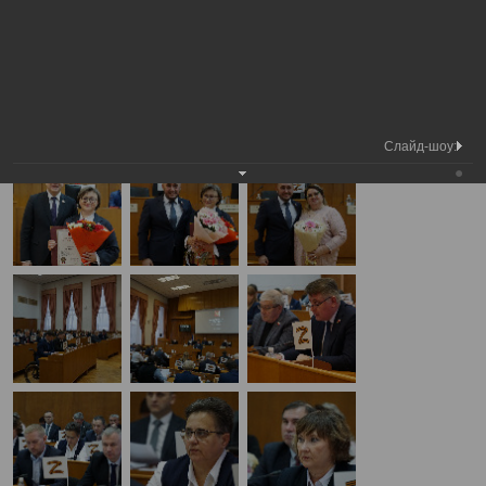
Медиа
40-я сессия Вологодской городской
Фотогалерея
библиотека
Думы
А
А
Размер шрифта:
А
40-я сессия Вологодской городской Думы
21.12.2023
Слайд-шоу: