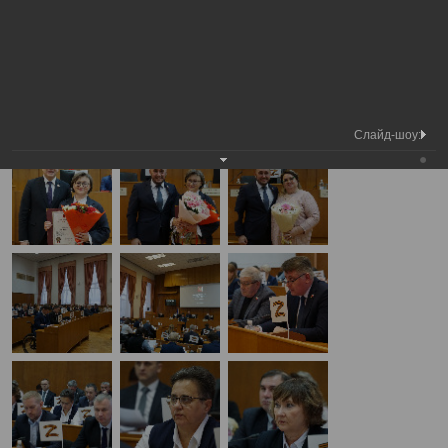
Медиа
40-я сессия Вологодской городской
Фотогалерея
библиотека
Думы
А
А
Размер шрифта:
А
40-я сессия Вологодской городской Думы
21.12.2023
Слайд-шоу: