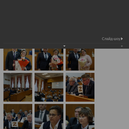
Медиа
40-я сессия Вологодской городской
Фотогалерея
библиотека
Думы
А
А
Размер шрифта:
А
40-я сессия Вологодской городской Думы
21.12.2023
Слайд-шоу: