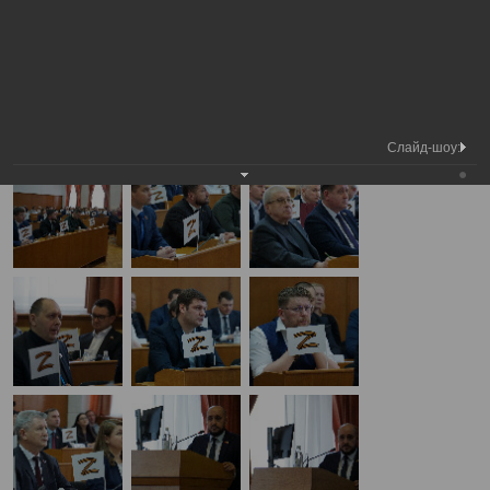
Медиа
42-я сессия Вологодской городской
Фотогалерея
библиотека
Думы
А
А
Размер шрифта:
А
42-я сессия Вологодской городской Думы
28.03.2024
Слайд-шоу: