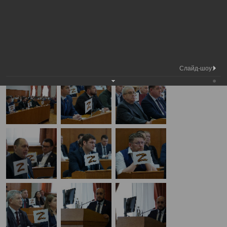
Медиа
42-я сессия Вологодской городской
Фотогалерея
библиотека
Думы
А
А
Размер шрифта:
А
42-я сессия Вологодской городской Думы
28.03.2024
Слайд-шоу: