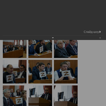
Медиа
42-я сессия Вологодской городской
Фотогалерея
библиотека
Думы
А
А
Размер шрифта:
А
42-я сессия Вологодской городской Думы
28.03.2024
Слайд-шоу: