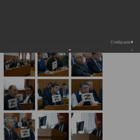
Медиа
42-я сессия Вологодской городской
Фотогалерея
библиотека
Думы
А
А
Размер шрифта:
А
42-я сессия Вологодской городской Думы
28.03.2024
Слайд-шоу: