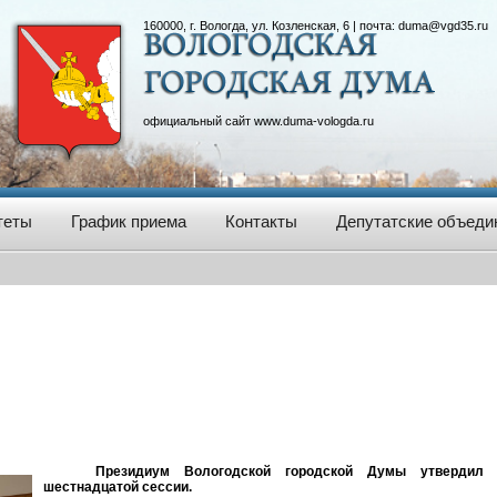
160000, г. Вологда, ул. Козленская, 6 | почта:
duma@vgd35.ru
официальный сайт
www.duma-vologda.ru
теты
График приема
Контакты
Депутатские объеди
Президиум Вологодской городской Думы утвердил 
шестнадцатой сессии.