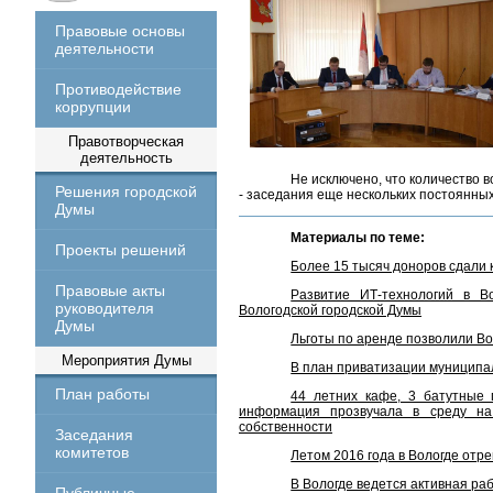
Правовые основы
деятельности
Противодействие
коррупции
Правотворческая
деятельность
Не исключено, что количество 
Решения городской
- заседания еще нескольких постоянны
Думы
Материалы по теме:
Проекты решений
Более 15 тысяч доноров сдали 
Правовые акты
Развитие ИТ-технологий в В
руководителя
Вологодской городской Думы
Думы
Льготы по аренде позволили В
Мероприятия Думы
В план приватизации муниципа
План работы
44 летних кафе, 3 батутные 
информация прозвучала в среду на
собственности
Заседания
комитетов
Летом 2016 года в Вологде отр
В Вологде ведется активная ра