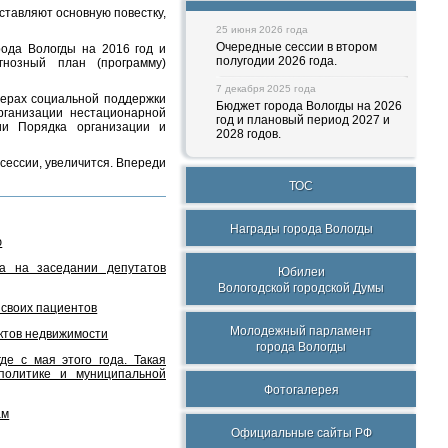
ставляют основную повестку,
25 июня 2026 года
Очередные сессии в втором
рода Вологды на 2016 год и
полугодии 2026 года.
гнозный план (программу)
7 декабря 2025 года
мерах социальной поддержки
Бюджет города Вологды на 2026
рганизации нестационарной
год и плановый период 2027 и
ии Порядка организации и
2028 годов.
сессии, увеличится. Впереди
ТОС
Награды города Вологды
ю
а на заседании депутатов
Юбилеи
Вологодской городской Думы
 своих пациентов
Молодежный парламент
ктов недвижимости
города Вологды
е с мая этого года. Такая
политике и муниципальной
Фотогалерея
ам
Официальные сайты РФ