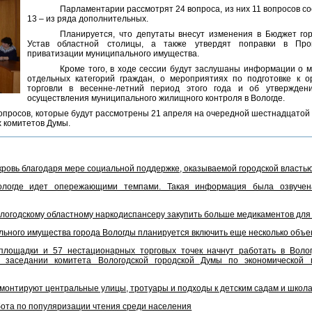
Парламентарии рассмотрят 24 вопроса, из них 11 вопросов со
13 – из ряда дополнительных.
Планируется, что депутаты внесут изменения в Бюджет го
Устав областной столицы, а также утвердят поправки в Про
приватизации муниципального имущества.
Кроме того, в ходе сессии будут заслушаны информации о 
отдельных категорий граждан, о мероприятиях по подготовке к о
торговли в весенне-летний период этого года и об утвержден
осуществления муниципального жилищного контроля в Вологде.
вопросов, которые будут рассмотрены 21 апреля на очередной шестнадцатой 
х комитетов Думы.
кровь благодаря мере социальной поддержке, оказываемой городской власть
ологде идет опережающими темпами. Такая информация была озвучен
ологодскому областному наркодиспансеру закупить больше медикаментов для
льного имущества города Вологды планируется включить еще несколько объе
площадки и 57 нестационарных торговых точек начнут работать в Вологд
 заседании комитета Вологодской городской Думы по экономической 
емонтируют центральные улицы, тротуары и подходы к детским садам и школ
бота по популяризации чтения среди населения