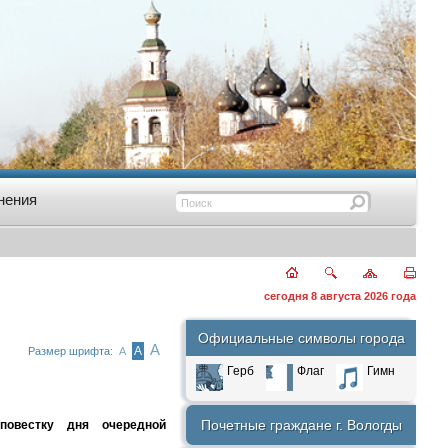
нения
сегодня 8 августа 2026 года
Официальные символы города
А
А
Размер шрифта:
А
Герб
Флаг
Гимн
Почетные граждане г. Вологды
повестку дня очередной