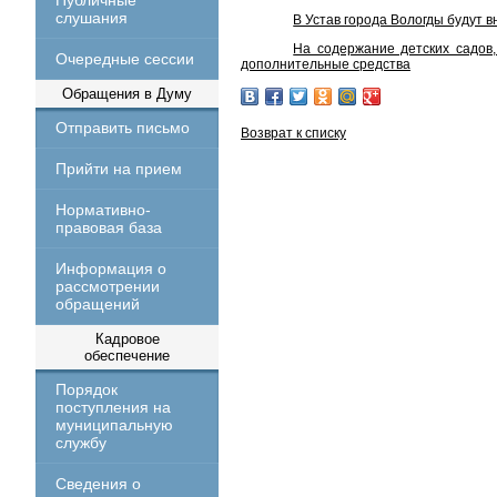
Публичные
слушания
В Устав города Вологды будут 
На содержание детских садов
Очередные сессии
дополнительные средства
Обращения в Думу
Отправить письмо
Возврат к списку
Прийти на прием
Нормативно-
правовая база
Информация о
рассмотрении
обращений
Кадровое
обеспечение
Порядок
поступления на
муниципальную
службу
Сведения о