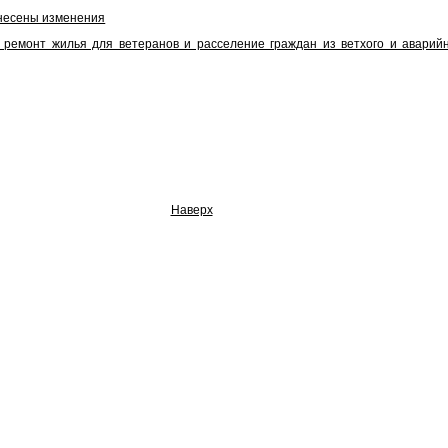
внесены изменения
, ремонт жилья для ветеранов и расселение граждан из ветхого и авари
Наверх