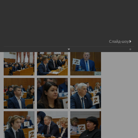
Медиа
4-я сессия Вологодской городской
Фотогалерея
библиотека
Думы
А
А
Размер шрифта:
А
4-я сессия Вологодской городской Думы
19.12.2024
Слайд-шоу: