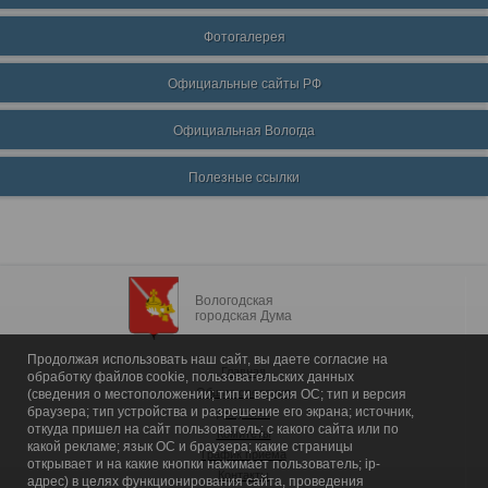
Фотогалерея
Официальные сайты РФ
Официальная Вологда
Полезные ссылки
Вологодская
городская Дума
Продолжая использовать наш сайт, вы даете согласие на
Главная
обработку файлов cookie, пользовательских данных
Общие сведения
(сведения о местоположении; тип и версия ОС; тип и версия
браузера; тип устройства и разрешение его экрана; источник,
Депутаты
откуда пришел на сайт пользователь; с какого сайта или по
Комитеты
какой рекламе; язык ОС и браузера; какие страницы
График приема
открывает и на какие кнопки нажимает пользователь; ip-
Контакты
адрес) в целях функционирования сайта, проведения