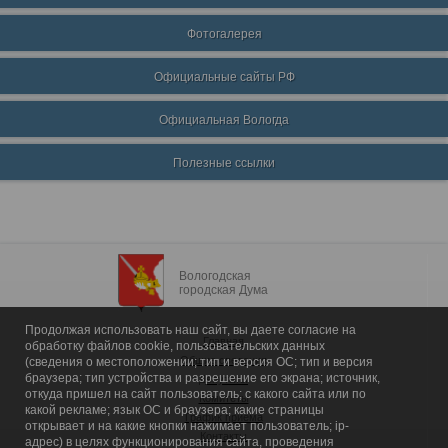
Фотогалерея
Официальные сайты РФ
Официальная Вологда
Полезные ссылки
Вологодская
городская Дума
Продолжая использовать наш сайт, вы даете согласие на
Главная
обработку файлов cookie, пользовательских данных
Общие сведения
(сведения о местоположении; тип и версия ОС; тип и версия
браузера; тип устройства и разрешение его экрана; источник,
Депутаты
откуда пришел на сайт пользователь; с какого сайта или по
Комитеты
какой рекламе; язык ОС и браузера; какие страницы
График приема
открывает и на какие кнопки нажимает пользователь; ip-
Контакты
адрес) в целях функционирования сайта, проведения