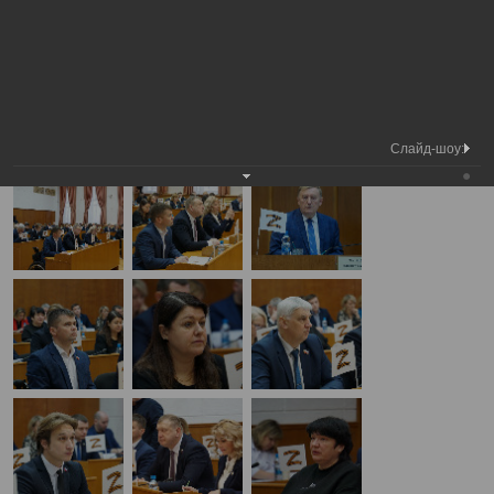
Медиа
4-я сессия Вологодской городской
Фотогалерея
библиотека
Думы
А
А
Размер шрифта:
А
4-я сессия Вологодской городской Думы
19.12.2024
Слайд-шоу: