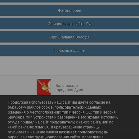
Фотогалерея
Официальные сайты РФ
Официальная Вологда
Полезные ссылки
Вологодская
городская Дума
Продолжая использовать наш сайт, вы даете согласие на
Главная
обработку файлов cookie, пользовательских данных
Общие сведения
(сведения о местоположении; тип и версия ОС; тип и версия
браузера; тип устройства и разрешение его экрана; источник,
Депутаты
откуда пришел на сайт пользователь; с какого сайта или по
Комитеты
какой рекламе; язык ОС и браузера; какие страницы
График приема
открывает и на какие кнопки нажимает пользователь; ip-
Контакты
адрес) в целях функционирования сайта, проведения