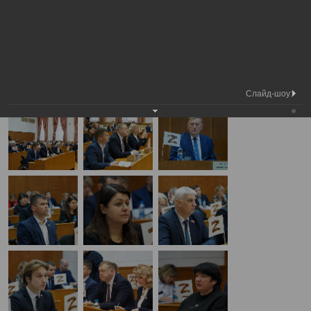
Медиа
4-я сессия Вологодской городской
Фотогалерея
библиотека
Думы
А
А
Размер шрифта:
А
4-я сессия Вологодской городской Думы
19.12.2024
Слайд-шоу: