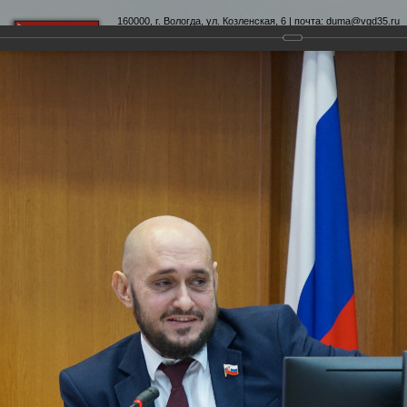
160000, г. Вологда, ул. Козленская, 6 | почта:
duma@vgd35.ru
официальный сайт
www.duma-vologda.ru
теты
График приема
Контакты
Депутатские объеди
-я сессия Вологодской городской Думы
умы