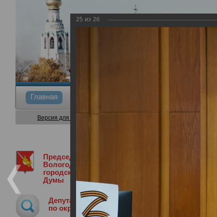
25
из
26
Главная
Общие сведения
Депутаты
Коми
Версия для слабовидящих
Председатель
Медиа библиотека
Фотогалерея
4
Вологодской
городской
Думы
4-я сессия Вологодской городской Д
Депутат
19.12.2024
по округу