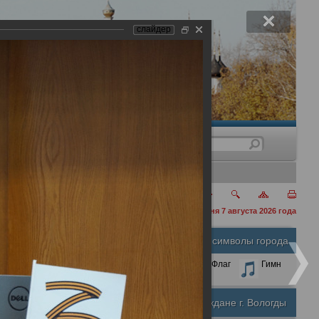
слайдер
нения
сегодня 7 августа 2026 года
Официальные символы города
А
А
Размер шрифта:
А
Герб
Флаг
Гимн
Почетные граждане г. Вологды