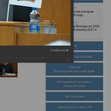
25 июня 2026 года
Очередные сессии в втором
полугодии 2026 года.
7 декабря 2025 года
Бюджет города Вологды на 2026
год и плановый период 2027 и
2028 годов.
ТОС
Слайд-шоу:
Награды города Вологды
Юбилеи
Вологодской городской Думы
Молодежный парламент
города Вологды
Фотогалерея
Официальные сайты РФ