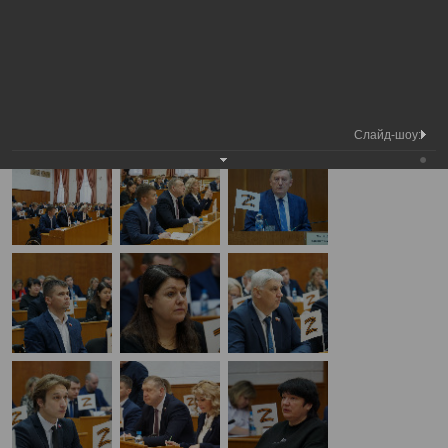
Медиа
4-я сессия Вологодской городской
Фотогалерея
библиотека
Думы
А
А
Размер шрифта:
А
4-я сессия Вологодской городской Думы
19.12.2024
Слайд-шоу: