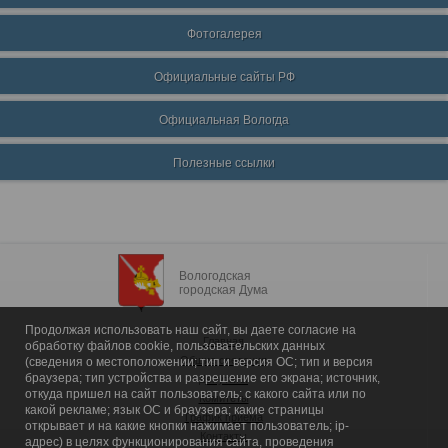
Фотогалерея
Официальные сайты РФ
Официальная Вологда
Полезные ссылки
Вологодская
городская Дума
Продолжая использовать наш сайт, вы даете согласие на
Главная
обработку файлов cookie, пользовательских данных
Общие сведения
(сведения о местоположении; тип и версия ОС; тип и версия
браузера; тип устройства и разрешение его экрана; источник,
Депутаты
откуда пришел на сайт пользователь; с какого сайта или по
Комитеты
какой рекламе; язык ОС и браузера; какие страницы
График приема
открывает и на какие кнопки нажимает пользователь; ip-
Контакты
адрес) в целях функционирования сайта, проведения