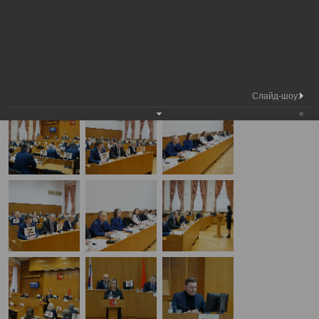
Медиа
3-я сессия Вологодской городской
Фотогалерея
библиотека
Думы
А
А
Размер шрифта:
А
3-я сессия Вологодской городской Думы
28.11.2024
Слайд-шоу: